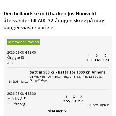
Den holländske mittbacken Jos Hooiveld
återvänder till AIK. 32-åringen skrev på idag,
uppger viasatsport.se.
Kommande 5 matcher
2026-08-08 kl 13:00
1
X
2
Örgryte IS
3.05
3.65
2.23
AIK
Sätt in 500 kr - Betta för 1000 kr. Annons.
Villkor: Min. 100 kr insättning, oms. 6x, min. 1,8 i odds.
Giltig 60 dagar.
18+ Stödlinjen.se
2026-08-08 kl 15:30
1
X
2
Mjällby AIF
2.55
3.4
2.75
IF Elfsborg
18+ Stödlinjen.se
Visa mer