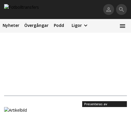
Nyheter
Övergångar
Podd
Ligor
Presenteras av