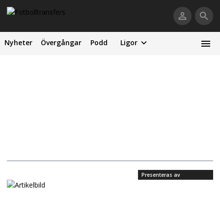
Nyheter
Övergångar
Podd
Ligor
Presenteras av