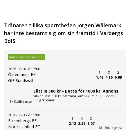
Tränaren tillika sportchefen Jörgen Wålemark
har inte bestämt sig om sin framtid i Varbergs
BoIS.
Kommande 5 matcher
2026-08-07 kl 17:00
1
X
2
Östersunds FK
1.48
4.16
6.09
GIF Sundsvall
Sätt in 500 kr - Betta för 1000 kr. Annons.
Villkor: Min. 100 kr insättning, oms. 6x, min. 1,8 i odds.
Giltig 60 dagar.
18+ Stödlinjen.se
2026-08-08 kl 11:00
1
X
2
Falkenbergs FF
2.12
3.52
3.07
Nordic United FC
18+ Stödlinjen.se