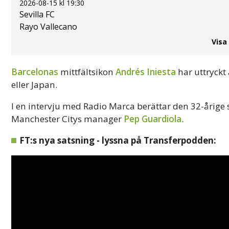
2026-08-15 kl 19:30
Sevilla FC
Rayo Vallecano
Visa
Barcelonas
mittfältsikon
Andrés Iniesta
har uttryckt
eller Japan.
I en intervju med Radio Marca berättar den 32-årige 
Manchester Citys manager
Pep Guardiola
.
FT:s nya satsning - lyssna på Transferpodden: