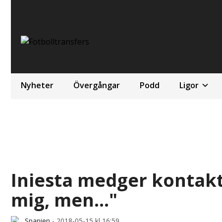
Nyheter
Övergångar
Podd
Ligor
Iniesta medger kontakt
mig, men..."
Spanien
-
2018-05-15 kl 16:59