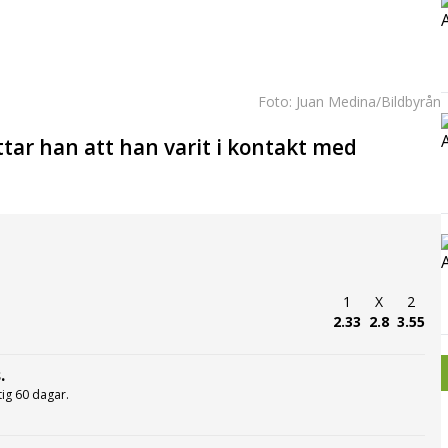
Foto: Juan Medina/Bildbyrån
tar han att han varit i kontakt med
1
X
2
2.33
2.8
3.55
.
ltig 60 dagar.