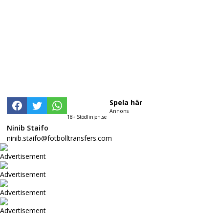
Spela här
Annons
18+ Stödlinjen.se
Ninib Staifo
ninib.staifo@fotbolltransfers.com