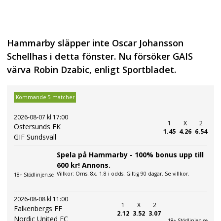
Hammarby släpper inte Oscar Johansson
Schellhas i detta fönster. Nu försöker GAIS
värva Robin Dzabic, enligt Sportbladet.
Kommande 5 matcher
2026-08-07 kl 17:00
1
X
2
Östersunds FK
1.45
4.26
6.54
GIF Sundsvall
Spela på Hammarby - 100% bonus upp till
600 kr! Annons.
Villkor: Oms. 8x, 1.8 i odds. Giltig 90 dagar. Se villkor.
18+ Stödlinjen.se
2026-08-08 kl 11:00
1
X
2
Falkenbergs FF
2.12
3.52
3.07
Nordic United FC
18+ Stödlinjen.se