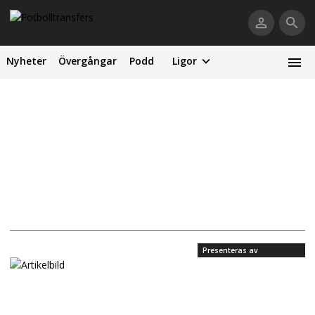
Nyheter
Övergångar
Podd
Ligor
Presenteras av