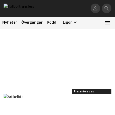
Nyheter
Övergångar
Podd
Ligor
Presenteras av