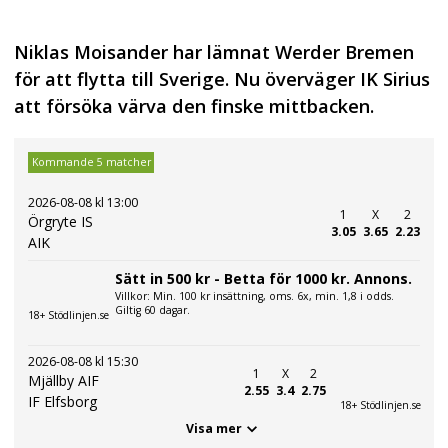
Niklas Moisander har lämnat Werder Bremen
för att flytta till Sverige. Nu överväger IK Sirius
att försöka värva den finske mittbacken.
Kommande 5 matcher
2026-08-08 kl 13:00
1
X
2
Örgryte IS
3.05
3.65
2.23
AIK
Sätt in 500 kr - Betta för 1000 kr. Annons.
Villkor: Min. 100 kr insättning, oms. 6x, min. 1,8 i odds.
Giltig 60 dagar.
18+ Stödlinjen.se
2026-08-08 kl 15:30
1
X
2
Mjällby AIF
2.55
3.4
2.75
IF Elfsborg
18+ Stödlinjen.se
Visa mer