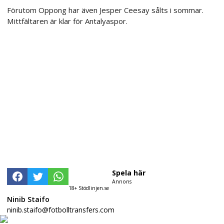
Förutom Oppong har även Jesper Ceesay sålts i sommar.
Mittfältaren är klar för Antalyaspor.
Spela här
Annons
18+ Stödlinjen.se
Ninib Staifo
ninib.staifo@fotbolltransfers.com