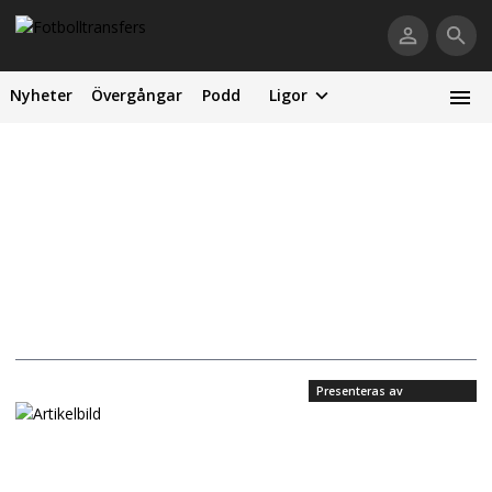
Nyheter
Övergångar
Podd
Ligor
Presenteras av