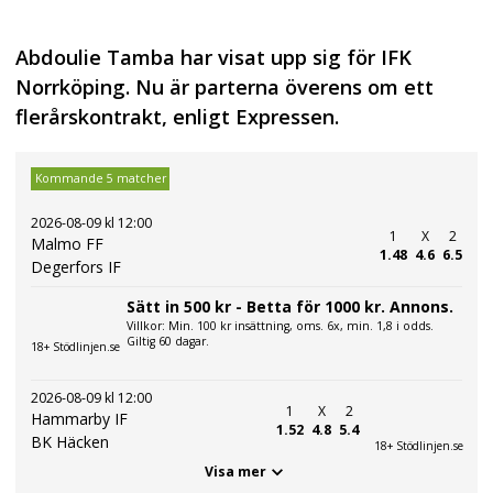
Abdoulie Tamba har visat upp sig för IFK
Norrköping. Nu är parterna överens om ett
flerårskontrakt, enligt Expressen.
Kommande 5 matcher
2026-08-09 kl 12:00
1
X
2
Malmo FF
1.48
4.6
6.5
Degerfors IF
Sätt in 500 kr - Betta för 1000 kr. Annons.
Villkor: Min. 100 kr insättning, oms. 6x, min. 1,8 i odds.
Giltig 60 dagar.
18+ Stödlinjen.se
2026-08-09 kl 12:00
1
X
2
Hammarby IF
1.52
4.8
5.4
BK Häcken
18+ Stödlinjen.se
Visa mer