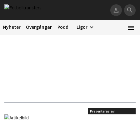
Nyheter
Övergångar
Podd
Ligor
Presenteras av