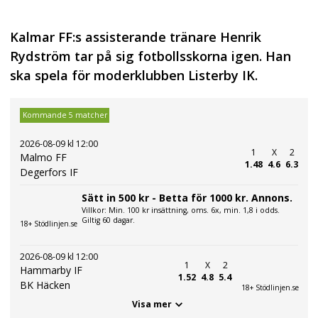
Kalmar FF:s assisterande tränare Henrik
Rydström tar på sig fotbollsskorna igen. Han
ska spela för moderklubben Listerby IK.
Kommande 5 matcher
2026-08-09 kl 12:00
1
X
2
Malmo FF
1.48
4.6
6.3
Degerfors IF
Sätt in 500 kr - Betta för 1000 kr. Annons.
Villkor: Min. 100 kr insättning, oms. 6x, min. 1,8 i odds.
Giltig 60 dagar.
18+ Stödlinjen.se
2026-08-09 kl 12:00
1
X
2
Hammarby IF
1.52
4.8
5.4
BK Häcken
18+ Stödlinjen.se
Visa mer