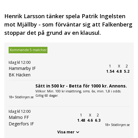
Henrik Larsson tänker spela Patrik Ingelsten
mot Mjällby - som förväntar sig att Falkenberg
stoppar det på grund av en klausul.
Kommande 5 matcher
Idag kl 12:00
1
X
2
Hammarby IF
1.54
4.8
5.2
BK Häcken
Sätt in 500 kr - Betta för 1000 kr. Annons.
Villkor: Min. 100 kr insättning, oms. 6x, min. 1,8 i odds.
Giltig 60 dagar.
18+ Stödlinjen.se
Idag kl 12:00
1
X
2
Malmo FF
1.48
4.6
6.3
Degerfors IF
18+ Stödlinjen.se
Visa mer