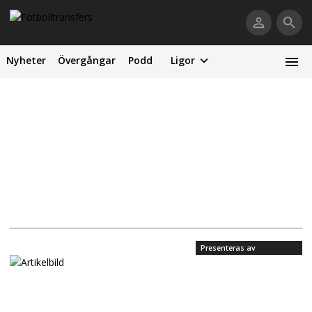
Nyheter
Övergångar
Podd
Ligor
Presenteras av