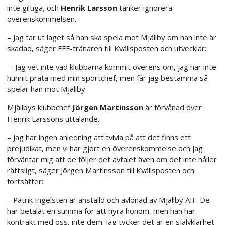
inte giltiga, och
Henrik Larsson
tänker ignorera
överenskommelsen.
– Jag tar ut laget så han ska spela mot Mjällby om han inte är
skadad, säger FFF-tränaren till Kvällsposten och utvecklar:
– Jag vet inte vad klubbarna kommit överens om, jag har inte
hunnit prata med min sportchef, men får jag bestämma så
spelar han mot Mjällby.
Mjällbys klubbchef
Jörgen Martinsson
är förvånad över
Henrik Larssons uttalande.
– Jag har ingen anledning att tvivla på att det finns ett
prejudikat, men vi har gjort en överenskommelse och jag
förväntar mig att de följer det avtalet även om det inte håller
rättsligt, säger Jörgen Martinsson till Kvällsposten och
fortsätter:
– Patrik Ingelsten är anställd och avlönad av Mjällby AIF. De
har betalat en summa för att hyra honom, men han har
kontrakt med oss, inte dem. Jag tycker det är en självklarhet