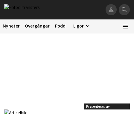
Nyheter
Övergångar
Podd
Ligor
Presenteras av