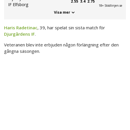
2.55
3.4
2.75
IF Elfsborg
18+ Stödlinjen.se
Visa mer
Haris Radetinac
, 39, har spelat sin sista match för
Djurgårdens IF
.
Veteranen blev inte erbjuden någon förlängning efter den
gångna säsongen.