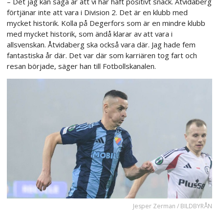
– Det jag kan säga är att vi har haft positivt snack. Åtvidaberg
förtjänar inte att vara i Division 2. Det är en klubb med
mycket historik. Kolla på Degerfors som är en mindre klubb
med mycket historik, som ändå klarar av att vara i
allsvenskan. Åtvidaberg ska också vara där. Jag hade fem
fantastiska år där. Det var där som karriären tog fart och
resan började, säger han till Fotbollskanalen.
Jesper Zerman / BILDBYRÅN