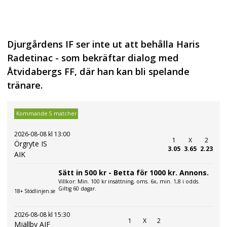
Djurgårdens IF ser inte ut att behålla Haris
Radetinac - som bekräftar dialog med
Åtvidabergs FF, där han kan bli spelande
tränare.
Kommande 5 matcher
2026-08-08 kl 13:00
1
X
2
Örgryte IS
3.05
3.65
2.23
AIK
Sätt in 500 kr - Betta för 1000 kr. Annons.
Villkor: Min. 100 kr insättning, oms. 6x, min. 1,8 i odds.
Giltig 60 dagar.
18+ Stödlinjen.se
2026-08-08 kl 15:30
1
X
2
Mjällby AIF