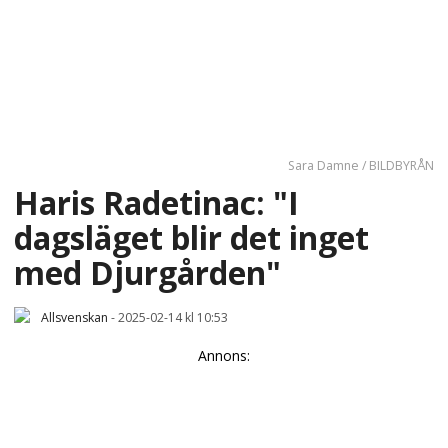
Sara Damne / BILDBYRÅN
Haris Radetinac: "I
dagsläget blir det inget
med Djurgården"
Allsvenskan
-
2025-02-14 kl 10:53
Annons: