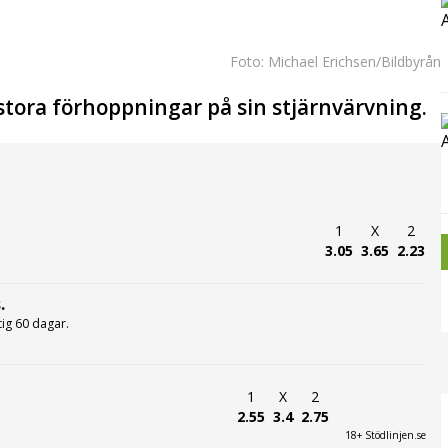
Foto: Michael Erichsen/Bildbyrån
stora förhoppningar på sin stjärnvärvning.
1
X
2
3.05
3.65
2.23
.
ltig 60 dagar.
1
X
2
2.55
3.4
2.75
18+ Stödlinjen.se