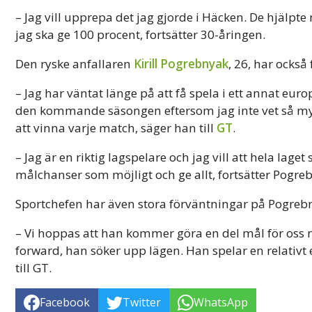
– Jag vill upprepa det jag gjorde i Häcken. De hjälpt
jag ska ge 100 procent, fortsätter 30-åringen.
Den ryske anfallaren
Kirill Pogrebnyak
, 26, har också 
– Jag har väntat länge på att få spela i ett annat euro
den kommande säsongen eftersom jag inte vet så myc
att vinna varje match, säger han till
GT
.
– Jag är en riktig lagspelare och jag vill att hela l
målchanser som möjligt och ge allt, fortsätter Pogre
Sportchefen har även stora förväntningar på Pogreb
– Vi hoppas att han kommer göra en del mål för oss n
forward, han söker upp lägen. Han spelar en relativt 
till GT.
Facebook
Twitter
WhatsApp