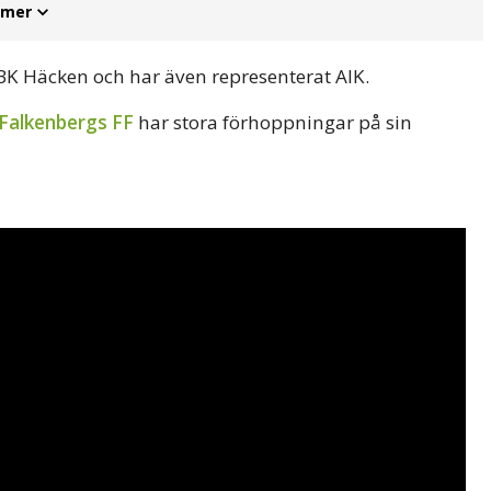
 mer
 i BK Häcken och har även representerat AIK.
Falkenbergs FF
har stora förhoppningar på sin