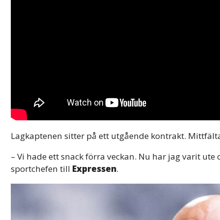
Lagkaptenen sitter på ett utgående kontrakt. Mittfäl
– Vi hade ett snack förra veckan. Nu har jag varit ute 
sportchefen till
Expressen
.