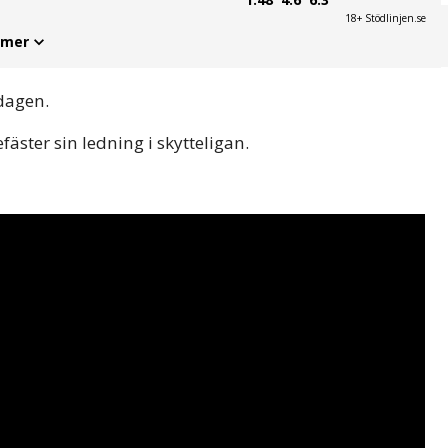
18+ Stödlinjen.se
 mer
dagen.
fäster sin ledning i skytteligan.