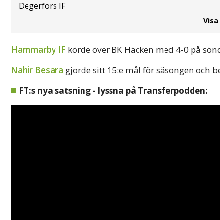
Degerfors IF
Visa
Hammarby IF
körde över BK Häcken med 4-0 på sön
Nahir Besara
gjorde sitt 15:e mål för säsongen och be
FT:s nya satsning - lyssna på Transferpodden: