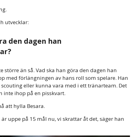
ng.
ch utvecklar:
ra den dagen han
tar?
ite större än så. Vad ska han göra den dagen han
hop med förlängningen av hans roll som spelare. Han
 scouting eller kunna vara med i ett tränarteam. Det
n inte ihop på en pisskvart.
å att hylla Besara.
n är uppe på 15 mål nu, vi skrattar åt det, säger han