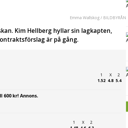
Emma Wallskog / BILDBYRÅN
skan. Kim Hellberg hyllar sin lagkapten,
ntraktsförslag är på gång.
1
X
2
1.52
4.8
5.4
l 600 kr! Annons.
1
X
2
1.48
4.6
6.3