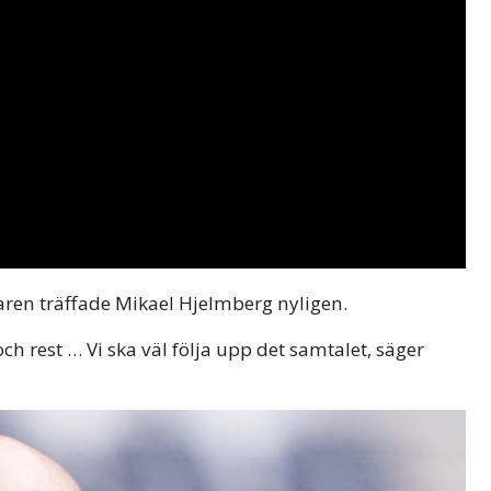
taren träffade Mikael Hjelmberg nyligen.
och rest … Vi ska väl följa upp det samtalet, säger