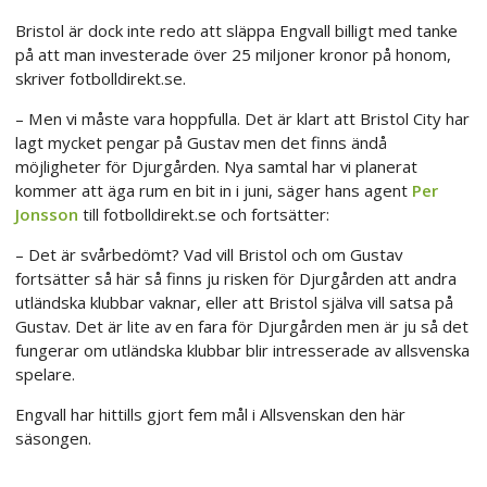
Bristol är dock inte redo att släppa Engvall billigt med tanke
på att man investerade över 25 miljoner kronor på honom,
skriver fotbolldirekt.se.
– Men vi måste vara hoppfulla. Det är klart att Bristol City har
lagt mycket pengar på Gustav men det finns ändå
möjligheter för Djurgården. Nya samtal har vi planerat
kommer att äga rum en bit in i juni, säger hans agent
Per
Jonsson
till fotbolldirekt.se och fortsätter:
– Det är svårbedömt? Vad vill Bristol och om Gustav
fortsätter så här så finns ju risken för Djurgården att andra
utländska klubbar vaknar, eller att Bristol själva vill satsa på
Gustav. Det är lite av en fara för Djurgården men är ju så det
fungerar om utländska klubbar blir intresserade av allsvenska
spelare.
Engvall har hittills gjort fem mål i Allsvenskan den här
säsongen.