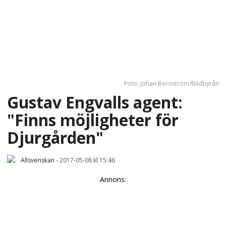
Foto: Johan Bernström/Bildbyrån
Gustav Engvalls agent:
"Finns möjligheter för
Djurgården"
Allsvenskan
-
2017-05-08 kl 15:46
Annons: