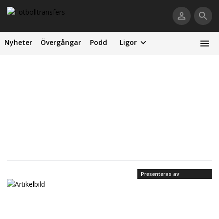
Nyheter
Övergångar
Podd
Ligor
Presenteras av