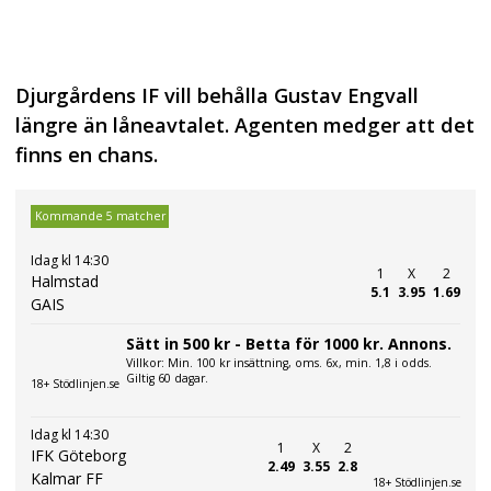
Djurgårdens IF vill behålla Gustav Engvall
längre än låneavtalet. Agenten medger att det
finns en chans.
Kommande 5 matcher
Idag kl 14:30
1
X
2
Halmstad
5.1
3.95
1.69
GAIS
Sätt in 500 kr - Betta för 1000 kr. Annons.
Villkor: Min. 100 kr insättning, oms. 6x, min. 1,8 i odds.
Giltig 60 dagar.
18+ Stödlinjen.se
Idag kl 14:30
1
X
2
IFK Göteborg
2.49
3.55
2.8
Kalmar FF
18+ Stödlinjen.se