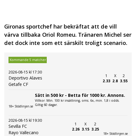
Gironas sportchef har bekräftat att de vill
värva tillbaka Oriol Romeu. Tränaren Michel ser
det dock inte som ett särskilt troligt scenario.
Kommande 5 matcher
2026-08-15 kl 17:30
1
X
2
Deportivo Alaves
2.33
2.8
3.55
Getafe CF
Sätt in 500 kr - Betta för 1000 kr. Annons.
Villkor: Min. 100 kr insättning, oms. 6x, min. 1,8 i odds.
Giltig 60 dagar.
18+ Stödlinjen.se
2026-08-15 kl 19:30
1
X
2
Sevilla FC
2.26
3.15
3.25
Rayo Vallecano
18+ Stödlinjen.se