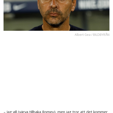
Albert Gea / BILDBYRÅN
– Jag vill (värva tillbaka Romeu), men jag tror att det kommer