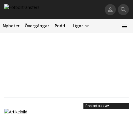
Nyheter
Övergångar
Podd
Ligor
Presenteras av