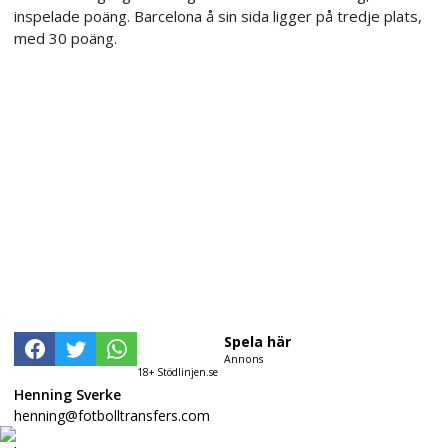
inspelade poäng. Barcelona å sin sida ligger på tredje plats,
med 30 poäng.
Spela här
Annons
18+ Stödlinjen.se
Henning Sverke
henning@fotbolltransfers.com