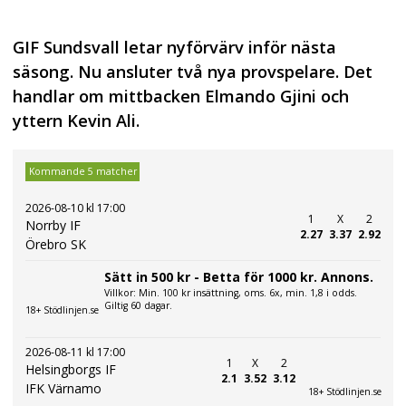
GIF Sundsvall letar nyförvärv inför nästa
säsong. Nu ansluter två nya provspelare. Det
handlar om mittbacken Elmando Gjini och
yttern Kevin Ali.
Kommande 5 matcher
2026-08-10 kl 17:00
1
X
2
Norrby IF
2.27
3.37
2.92
Örebro SK
Sätt in 500 kr - Betta för 1000 kr. Annons.
Villkor: Min. 100 kr insättning, oms. 6x, min. 1,8 i odds.
Giltig 60 dagar.
18+ Stödlinjen.se
2026-08-11 kl 17:00
1
X
2
Helsingborgs IF
2.1
3.52
3.12
IFK Värnamo
18+ Stödlinjen.se