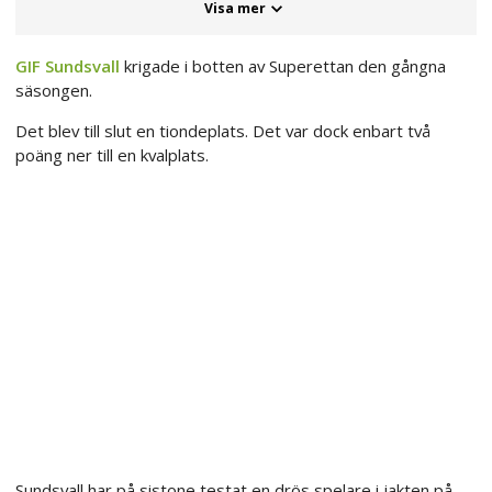
Visa mer
GIF Sundsvall
krigade i botten av Superettan den gångna
säsongen.
Det blev till slut en tiondeplats. Det var dock enbart två
poäng ner till en kvalplats.
Sundsvall har på sistone testat en drös spelare i jakten på