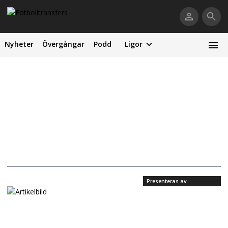
Nyheter
Övergångar
Podd
Ligor
Presenteras av