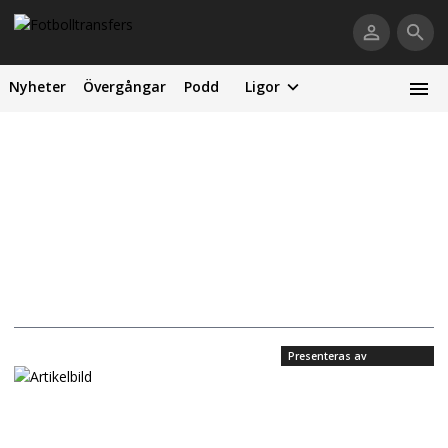
Nyheter
Övergångar
Podd
Ligor
Presenteras av