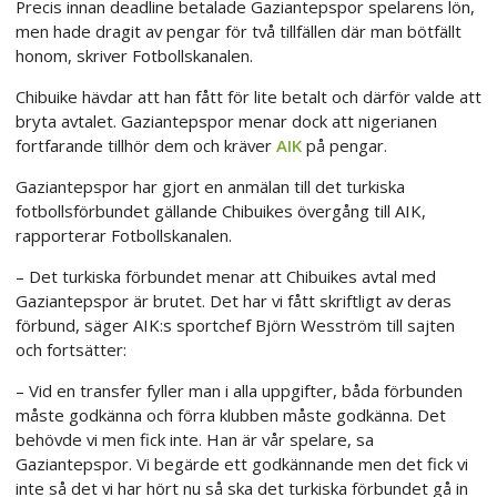
Precis innan deadline betalade Gaziantepspor spelarens lön,
men hade dragit av pengar för två tillfällen där man bötfällt
honom, skriver Fotbollskanalen.
Chibuike hävdar att han fått för lite betalt och därför valde att
bryta avtalet. Gaziantepspor menar dock att nigerianen
fortfarande tillhör dem och kräver
AIK
på pengar.
Gaziantepspor har gjort en anmälan till det turkiska
fotbollsförbundet gällande Chibuikes övergång till AIK,
rapporterar Fotbollskanalen.
– Det turkiska förbundet menar att Chibuikes avtal med
Gaziantepspor är brutet. Det har vi fått skriftligt av deras
förbund, säger AIK:s sportchef Björn Wesström till sajten
och fortsätter:
– Vid en transfer fyller man i alla uppgifter, båda förbunden
måste godkänna och förra klubben måste godkänna. Det
behövde vi men fick inte. Han är vår spelare, sa
Gaziantepspor. Vi begärde ett godkännande men det fick vi
inte så det vi har hört nu så ska det turkiska förbundet gå in