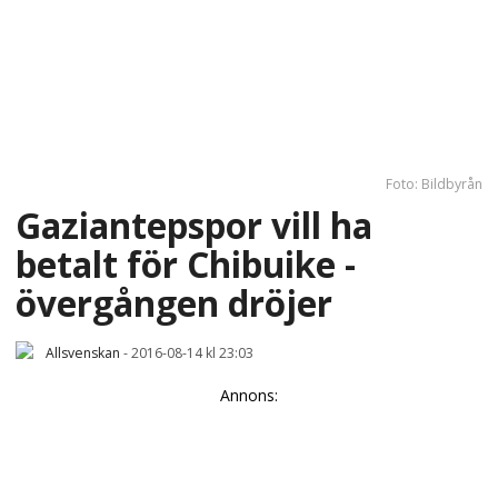
Foto: Bildbyrån
Gaziantepspor vill ha
betalt för Chibuike -
övergången dröjer
Allsvenskan
-
2016-08-14 kl 23:03
Annons: