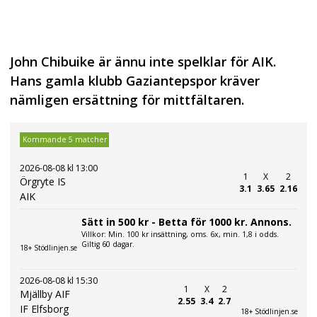
John Chibuike är ännu inte spelklar för AIK.
Hans gamla klubb Gaziantepspor kräver
nämligen ersättning för mittfältaren.
Kommande 5 matcher
2026-08-08 kl 13:00
1
X
2
Örgryte IS
3.1
3.65
2.16
AIK
Sätt in 500 kr - Betta för 1000 kr. Annons.
Villkor: Min. 100 kr insättning, oms. 6x, min. 1,8 i odds.
Giltig 60 dagar.
18+ Stödlinjen.se
2026-08-08 kl 15:30
1
X
2
Mjällby AIF
2.55
3.4
2.7
IF Elfsborg
18+ Stödlinjen.se