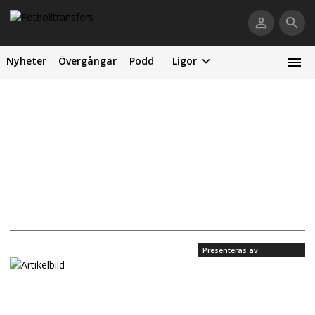
Nyheter
Övergångar
Podd
Ligor
Presenteras av