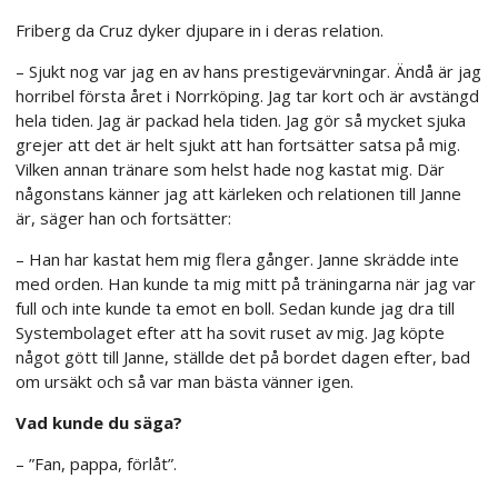
Friberg da Cruz dyker djupare in i deras relation.
– Sjukt nog var jag en av hans prestigevärvningar. Ändå är jag
horribel första året i Norrköping. Jag tar kort och är avstängd
hela tiden. Jag är packad hela tiden. Jag gör så mycket sjuka
grejer att det är helt sjukt att han fortsätter satsa på mig.
Vilken annan tränare som helst hade nog kastat mig. Där
någonstans känner jag att kärleken och relationen till Janne
är, säger han och fortsätter:
– Han har kastat hem mig flera gånger. Janne skrädde inte
med orden. Han kunde ta mig mitt på träningarna när jag var
full och inte kunde ta emot en boll. Sedan kunde jag dra till
Systembolaget efter att ha sovit ruset av mig. Jag köpte
något gött till Janne, ställde det på bordet dagen efter, bad
om ursäkt och så var man bästa vänner igen.
Vad kunde du säga?
– ”Fan, pappa, förlåt”.