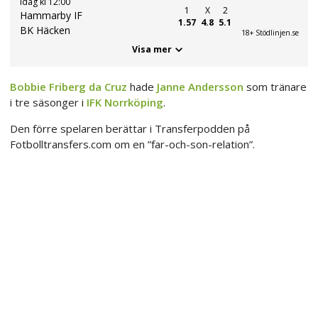
Idag kl 12:00
1
X
2
Hammarby IF
1.57
4.8
5.1
BK Häcken
18+ Stödlinjen.se
Visa mer
Bobbie Friberg da Cruz
hade
Janne Andersson
som tränare
i tre säsonger i
IFK Norrköping
.
Den förre spelaren berättar i Transferpodden på
Fotbolltransfers.com om en ”far-och-son-relation”.