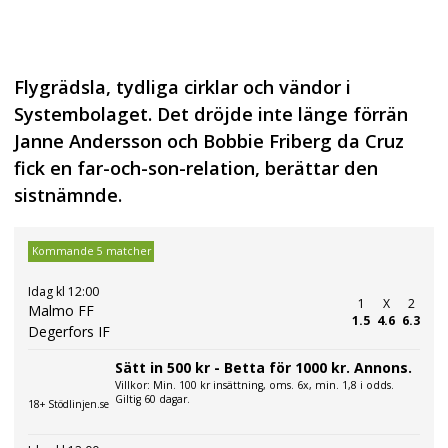
Flygrädsla, tydliga cirklar och vändor i
Systembolaget. Det dröjde inte länge förrän
Janne Andersson och Bobbie Friberg da Cruz
fick en far-och-son-relation, berättar den
sistnämnde.
Kommande 5 matcher
Idag kl 12:00
1
X
2
Malmo FF
1.5
4.6
6.3
Degerfors IF
Sätt in 500 kr - Betta för 1000 kr. Annons.
Villkor: Min. 100 kr insättning, oms. 6x, min. 1,8 i odds.
Giltig 60 dagar.
18+ Stödlinjen.se