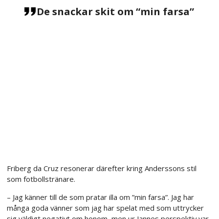
De snackar skit om “min farsa”
Friberg da Cruz resonerar därefter kring Anderssons stil
som fotbollstränare.
– Jag känner till de som pratar illa om ”min farsa”. Jag har
många goda vänner som jag har spelat med som uttrycker
sig väldigt negativt om honom, men ur Jannes perspektiv var