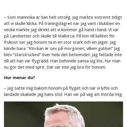
– Som människa är han helt otrolig. Jag märkte extremt tidigt
att vi skulle klicka. På träningslägret när jag varit i klubben en
vecka märkte jag direkt att vi kommer gå hand i hand. Vi var
på Landvetter och skulle till Mallorca. På kön till kaféet för
frukost ser jag honom ta in en stor stark och en Jäger. Jag
kände bara: ”Klockan är sex på morgonen, vilken gubbe!” Jag
blev “starstrucked” över hela det beteendet. Jag fattade inte
då att han var flygrädd. Han behövde sansa sig lite, hur man
nu gör det med sprit. Där var inte jag bra för honom.
Hur menar du?
– Jag satte mig bakom honom på flyget och när vi lyfte och
landade skakade jag hans stol. Han var på väg att mörda mig.