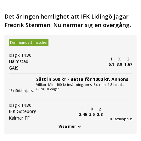
Det är ingen hemlighet att IFK Lidingö jagar
Fredrik Stenman. Nu närmar sig en övergång.
Kommande 5 matcher
Idag kl 14:30
1
X
2
Halmstad
5.1
3.9
1.67
GAIS
Sätt in 500 kr - Betta för 1000 kr. Annons.
Villkor: Min. 100 kr insättning, oms. 6x, min. 1,8 i odds.
Giltig 60 dagar.
18+ Stödlinjen.se
Idag kl 14:30
1
X
2
IFK Göteborg
2.46
3.5
2.8
Kalmar FF
18+ Stödlinjen.se
Visa mer