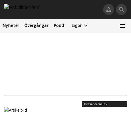
Nyheter
Övergångar
Podd
Ligor
Presenteras av