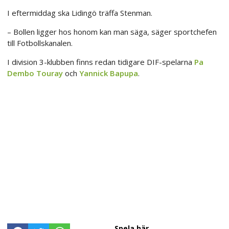
I eftermiddag ska Lidingö träffa Stenman.
– Bollen ligger hos honom kan man säga, säger sportchefen
till Fotbollskanalen.
I division 3-klubben finns redan tidigare DIF-spelarna
Pa
Dembo Touray
och
Yannick Bapupa
.
Spela här