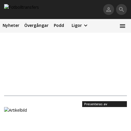
Nyheter
Övergångar
Podd
Ligor
Presenteras av