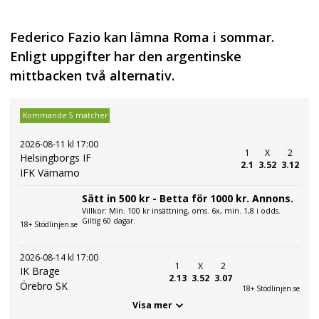
Federico Fazio kan lämna Roma i sommar.
Enligt uppgifter har den argentinske
mittbacken två alternativ.
Kommande 5 matcher
2026-08-11 kl 17:00
1
X
2
Helsingborgs IF
2.1
3.52
3.12
IFK Värnamo
Sätt in 500 kr - Betta för 1000 kr. Annons.
Villkor: Min. 100 kr insättning, oms. 6x, min. 1,8 i odds.
Giltig 60 dagar.
18+ Stödlinjen.se
2026-08-14 kl 17:00
1
X
2
IK Brage
2.13
3.52
3.07
Örebro SK
18+ Stödlinjen.se
Visa mer