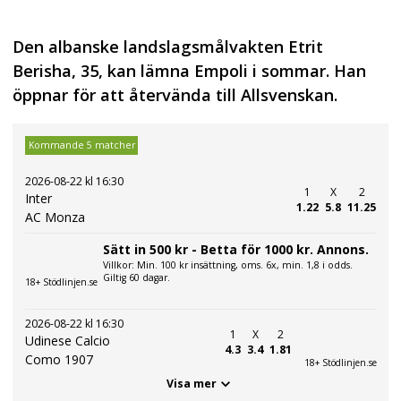
Den albanske landslagsmålvakten Etrit
Berisha, 35, kan lämna Empoli i sommar. Han
öppnar för att återvända till Allsvenskan.
Kommande 5 matcher
2026-08-22 kl 16:30
1
X
2
Inter
1.22
5.8
11.25
AC Monza
Sätt in 500 kr - Betta för 1000 kr. Annons.
Villkor: Min. 100 kr insättning, oms. 6x, min. 1,8 i odds.
Giltig 60 dagar.
18+ Stödlinjen.se
2026-08-22 kl 16:30
1
X
2
Udinese Calcio
4.3
3.4
1.81
Como 1907
18+ Stödlinjen.se
Visa mer