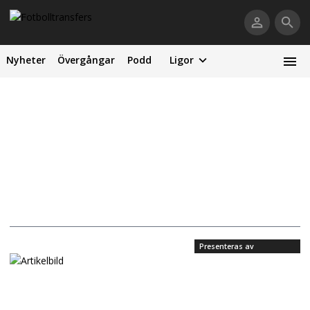
Nyheter
Övergångar
Podd
Ligor
Presenteras av