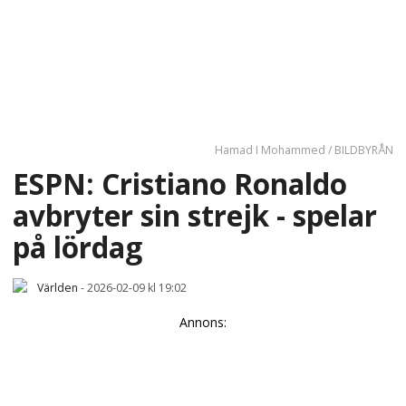
Hamad I Mohammed / BILDBYRÅN
ESPN: Cristiano Ronaldo
avbryter sin strejk - spelar
på lördag
Världen
-
2026-02-09 kl 19:02
Annons: