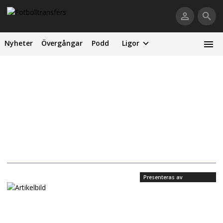
Nyheter
Övergångar
Podd
Ligor
Presenteras av