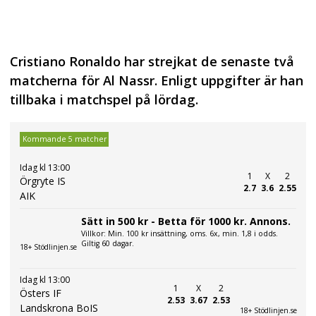
Cristiano Ronaldo har strejkat de senaste två
matcherna för Al Nassr. Enligt uppgifter är han
tillbaka i matchspel på lördag.
Kommande 5 matcher
Idag kl 13:00
1
X
2
Örgryte IS
2.7
3.6
2.55
AIK
Sätt in 500 kr - Betta för 1000 kr. Annons.
Villkor: Min. 100 kr insättning, oms. 6x, min. 1,8 i odds.
Giltig 60 dagar.
18+ Stödlinjen.se
Idag kl 13:00
1
X
2
Östers IF
2.53
3.67
2.53
Landskrona BoIS
18+ Stödlinjen.se