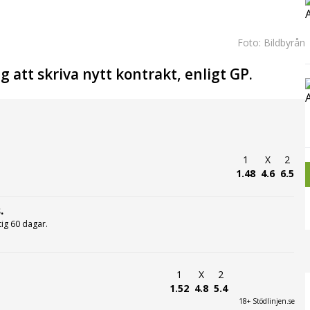
Foto: Bildbyrån
 att skriva nytt kontrakt, enligt GP.
1
X
2
1.48
4.6
6.5
.
ltig 60 dagar.
1
X
2
1.52
4.8
5.4
18+ Stödlinjen.se