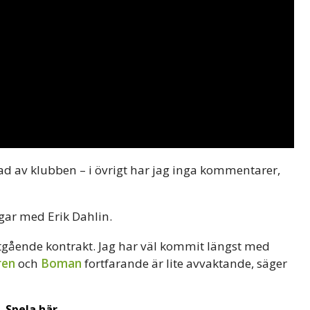
ttad av klubben – i övrigt har jag inga kommentarer,
ngar med Erik Dahlin.
 utgående kontrakt. Jag har väl kommit längst med
ren
och
Boman
fortfarande är lite avvaktande, säger
Spela här