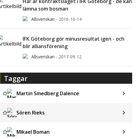
Här är kontraktsläget i IFK Göteborg - de kan
lämna som bosman
Allsvenskan
-
2016-10-14
IFK Göteborg gör minusresultat igen - och
blir alliansförening
Allsvenskan
-
2017-09-12
Taggar
Martin Smedberg Dalence
Sören Rieks
Mikael Boman