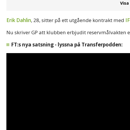
Visa
Erik Dahlin
, 28, sitter på ett utgående kontrakt med
I
Nu skriver GP att klubben erbjudit reservmålvakten et
FT:s nya satsning - lyssna på Transferpodden: