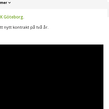
 mer
FK Göteborg
.
t nytt kontrakt på två år.