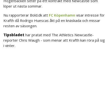
Högerbacken sitter på ett kontrakt med Newcastle som
löper ut nästa sommar.
Nu rapporterar Bold.dk att
FC Köpenhamn
visar intresse för
Krafth då Rodrigo Huescas åkt på en knäskada och missar
resten av säsongen.
Tipsbladet
har pratat med The Athletics Newcastle-
reporter Chris Waugh - som menar att Krafth kan röra på sig
i vinter.