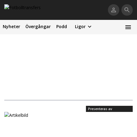
Nyheter
Övergångar
Podd
Ligor
Presenteras av