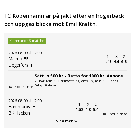
FC Köpenhamn är på jakt efter en högerback
och uppges blicka mot Emil Krafth.
Kommande 5 matcher
2026-08-09 kl 12:00
1
X
2
Malmo FF
1.48
4.6
6.3
Degerfors IF
Sätt in 500 kr - Betta för 1000 kr. Annons.
Villkor: Min. 100 kr insättning, oms. 6x, min. 1,8 i odds.
Giltig 60 dagar.
18+ Stödlinjen.se
2026-08-09 kl 12:00
1
X
2
Hammarby IF
1.52
4.8
5.4
BK Häcken
18+ Stödlinjen.se
Visa mer