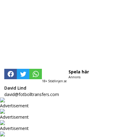
Spela här
Annons
18+ Stödlinjen.se
David Lind
david@fotbolltransfers.com