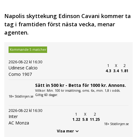
Napolis skyttekung Edinson Cavani kommer ta
tag i framtiden först nästa vecka, menar
agenten.
Kommande 5 matcher
2026-08-22 kl 16:30
1
X
2
Udinese Calcio
4.3
3.4
1.81
Como 1907
Sätt in 500 kr - Betta för 1000 kr. Annons.
Villkor: Min. 100 kr insättning, oms. 6x, min. 1,8 i odds.
Giltig 60 dagar.
18+ Stödlinjen.se
2026-08-22 kl 16:30
1
X
2
Inter
1.22
5.8
11.25
AC Monza
18+ Stödlinjen.se
Visa mer