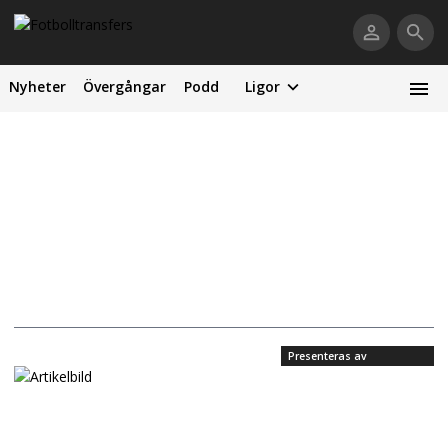
Nyheter
Övergångar
Podd
Ligor
Presenteras av