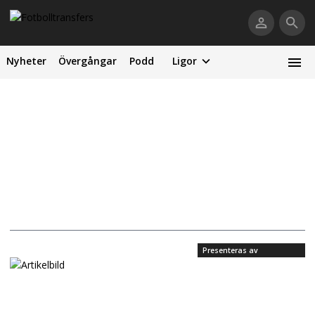
Nyheter
Övergångar
Podd
Ligor
Presenteras av