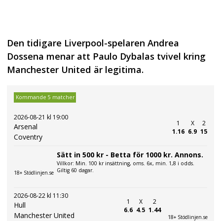
Den tidigare Liverpool-spelaren Andrea
Dossena menar att Paulo Dybalas tvivel kring
Manchester United är legitima.
Kommande 5 matcher
2026-08-21 kl 19:00
1
X
2
Arsenal
1.16
6.9
15
Coventry
Sätt in 500 kr - Betta för 1000 kr. Annons.
Villkor: Min. 100 kr insättning, oms. 6x, min. 1,8 i odds.
Giltig 60 dagar.
18+ Stödlinjen.se
2026-08-22 kl 11:30
1
X
2
Hull
6.6
4.5
1.44
Manchester United
18+ Stödlinjen.se