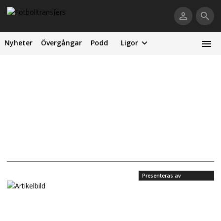
Nyheter
Övergångar
Podd
Ligor
Presenteras av