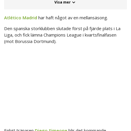
Visa mer
Atlético Madrid
har haft något av en mellansäsong.
Den spanska storklubben slutade först på fjärde plats i La
Liga, och fick lämna Champions League i kvartsfinalfasen
(mot Borussia Dortmund).
Enligt tränaren
Diego Simeone
blir det kommande