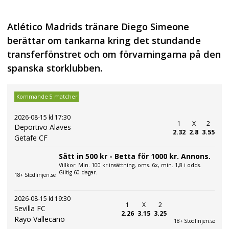
Atlético Madrids tränare Diego Simeone
berättar om tankarna kring det stundande
transferfönstret och om förvarningarna på den
spanska storklubben.
Kommande 5 matcher
2026-08-15 kl 17:30
1
X
2
Deportivo Alaves
2.32
2.8
3.55
Getafe CF
Sätt in 500 kr - Betta för 1000 kr. Annons.
Villkor: Min. 100 kr insättning, oms. 6x, min. 1,8 i odds.
Giltig 60 dagar.
18+ Stödlinjen.se
2026-08-15 kl 19:30
1
X
2
Sevilla FC
2.26
3.15
3.25
Rayo Vallecano
18+ Stödlinjen.se