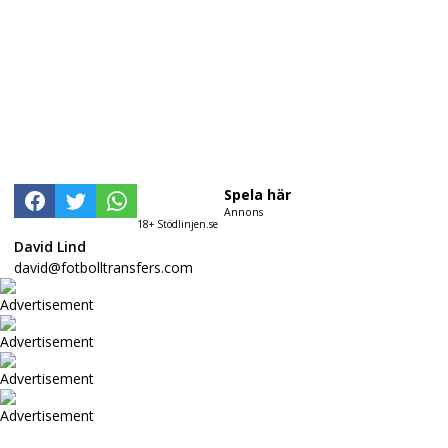
Spela här
Annons
18+ Stödlinjen.se
David Lind
david@fotbolltransfers.com