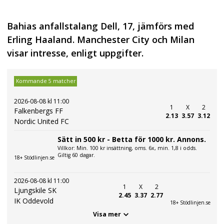
Bahias anfallstalang Dell, 17, jämförs med
Erling Haaland. Manchester City och Milan
visar intresse, enligt uppgifter.
Kommande 5 matcher
2026-08-08 kl 11:00
1
X
2
Falkenbergs FF
2.13
3.57
3.12
Nordic United FC
Sätt in 500 kr - Betta för 1000 kr. Annons.
Villkor: Min. 100 kr insättning, oms. 6x, min. 1,8 i odds.
Giltig 60 dagar.
18+ Stödlinjen.se
2026-08-08 kl 11:00
1
X
2
Ljungskile SK
2.45
3.37
2.77
IK Oddevold
18+ Stödlinjen.se
Visa mer