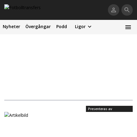
Nyheter
Övergångar
Podd
Ligor
Presenteras av