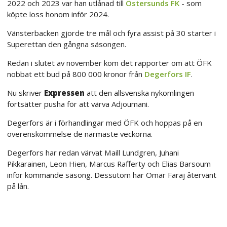
2022 och 2023 var han utlånad till
Östersunds FK
- som
köpte loss honom inför 2024.
Vänsterbacken gjorde tre mål och fyra assist på 30 starter i
Superettan den gångna säsongen.
Redan i slutet av november kom det rapporter om att ÖFK
nobbat ett bud på 800 000 kronor från
Degerfors IF
.
Nu skriver
Expressen
att den allsvenska nykomlingen
fortsätter pusha för att värva Adjoumani.
Degerfors är i förhandlingar med ÖFK och hoppas på en
överenskommelse de närmaste veckorna.
Degerfors har redan värvat Maill Lundgren, Juhani
Pikkarainen, Leon Hien, Marcus Rafferty och Elias Barsoum
inför kommande säsong. Dessutom har Omar Faraj återvänt
på lån.