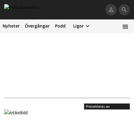
Nyheter
Övergångar
Podd
Ligor
Presenteras av