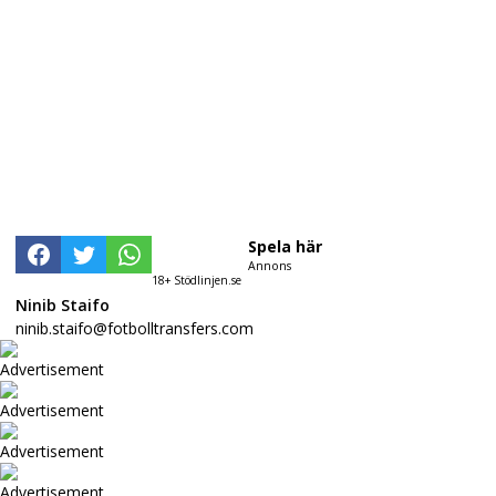
Spela här
Annons
18+ Stödlinjen.se
Ninib Staifo
ninib.staifo@fotbolltransfers.com