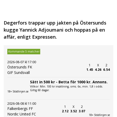
Degerfors trappar upp jakten på Östersunds
kugge Yannick Adjoumani och hoppas på en
affär, enligt Expressen.
Kommande 5 matcher
2026-08-07 kl 17:00
1
X
2
Östersunds FK
1.45
4.26
6.54
GIF Sundsvall
Sätt in 500 kr - Betta för 1000 kr. Annons.
Villkor: Min. 100 kr insättning, oms. 6x, min. 1,8 i odds.
Giltig 60 dagar.
18+ Stödlinjen.se
2026-08-08 kl 11:00
1
X
2
Falkenbergs FF
2.12
3.52
3.07
Nordic United FC
18+ Stödlinjen.se