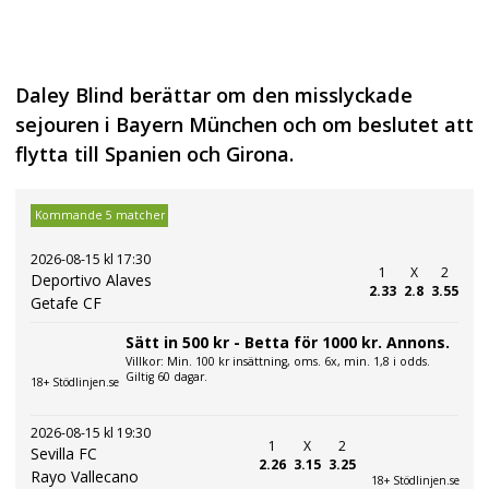
Daley Blind berättar om den misslyckade
sejouren i Bayern München och om beslutet att
flytta till Spanien och Girona.
Kommande 5 matcher
2026-08-15 kl 17:30
1
X
2
Deportivo Alaves
2.33
2.8
3.55
Getafe CF
Sätt in 500 kr - Betta för 1000 kr. Annons.
Villkor: Min. 100 kr insättning, oms. 6x, min. 1,8 i odds.
Giltig 60 dagar.
18+ Stödlinjen.se
2026-08-15 kl 19:30
1
X
2
Sevilla FC
2.26
3.15
3.25
Rayo Vallecano
18+ Stödlinjen.se