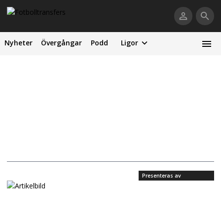
Nyheter
Övergångar
Podd
Ligor
Presenteras av