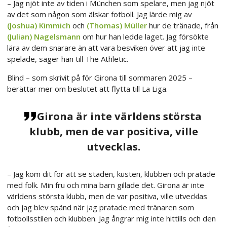
– Jag njöt inte av tiden i München som spelare, men jag njöt
av det som någon som älskar fotboll. Jag lärde mig av
(Joshua) Kimmich
och
(Thomas) Müller
hur de tränade, från
(Julian) Nagelsmann
om hur han ledde laget. Jag försökte
lära av dem snarare än att vara besviken över att jag inte
spelade, säger han till The Athletic.
Blind – som skrivit på för Girona till sommaren 2025 –
berättar mer om beslutet att flytta till La Liga.
Girona är inte världens största
klubb, men de var positiva, ville
utvecklas.
– Jag kom dit för att se staden, kusten, klubben och pratade
med folk. Min fru och mina barn gillade det. Girona är inte
världens största klubb, men de var positiva, ville utvecklas
och jag blev spänd när jag pratade med tränaren som
fotbollsstilen och klubben. Jag ångrar mig inte hittills och den