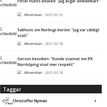
Peter Hunts besked: "Jag avgår omedelbart"
Allsvenskan
-
2021-02-16
Salihovic om Norlings beröm: "Jag var väldigt
stolt"
Allsvenskan
-
2021-02-18
Gerson besviken: "Kunde stannat om IFK
Norrköping visat mer respekt"
Allsvenskan
-
2021-02-18
Taggar
Christoffer Nyman