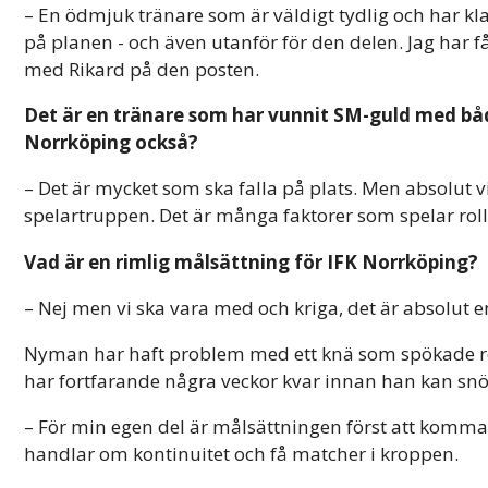
– En ödmjuk tränare som är väldigt tydlig och har klara
på planen - och även utanför för den delen. Jag har få
med Rikard på den posten.
Det är en tränare som har vunnit SM-guld med b
Norrköping också?
– Det är mycket som ska falla på plats. Men absolut vi
spelartruppen. Det är många faktorer som spelar roll
Vad är en rimlig målsättning för IFK Norrköping?
– Nej men vi ska vara med och kriga, det är absolut en
Nyman har haft problem med ett knä som spökade red
har fortfarande några veckor kvar innan han kan snör
– För min egen del är målsättningen först att komma til
handlar om kontinuitet och få matcher i kroppen.