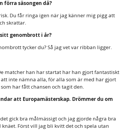
 än förra säsongen då?
frisk. Du får ringa igen när jag känner mig pigg att
ch skrattar.
 sitt genombrott i år?
ombrott tycker du? Så jag vet var ribban ligger.
e matcher han har startat har han gjort fantastiskt
l att inte nämna alla, för alla som är med har gjort
 som har fått chansen och tagit den.
 stundar att Europamästerskap. Drömmer du om
, det gick bra målmässigt och jag gjorde några bra
äet. Först vill jag bli kvitt det och spela utan