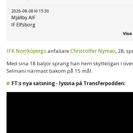
2026-08-08 kl 15:30
Mjällby AIF
IF Elfsborg
Visa
IFK Norrköpings
anfallare
Christoffer Nyman
, 28, s
Med sina 18 baljor sprang han hem skytteligan i öve
Selmani närmast bakom på 15 mål.
FT:s nya satsning - lyssna på Transferpodden: