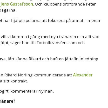
n
Jens Gustafsson
. Och klubbens ordförande Peter
i dagarna.
et har hjälpt spelarna att fokusera på annat – menar
n vill vi komma i gång med nya tränaren och allt vad
hjälpt, säger han till Fotbolltransfers.com och
nya, lärt känna Rikard och haft en jättefin inledning
edan Rikard Norling kommunicerade att
Alexander
 sitt kontrakt.
 uppgift, kommenterar Nyman.
tränare?