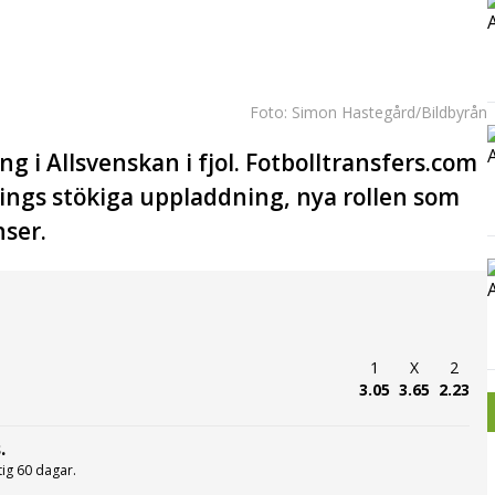
Foto: Simon Hastegård/Bildbyrån
 i Allsvenskan i fjol. Fotbolltransfers.com
ings stökiga uppladdning, nya rollen som
nser.
1
X
2
3.05
3.65
2.23
.
ltig 60 dagar.