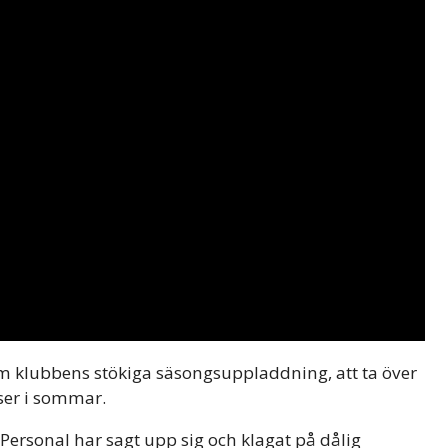
m klubbens stökiga säsongsuppladdning, att ta över
ser i sommar.
Personal har sagt upp sig och klagat på dålig