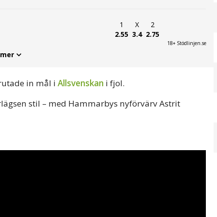
1
X
2
2.55
3.4
2.75
18+ Stödlinjen.se
 mer
prutade in mål i
Allsvenskan
i fjol.
rlägsen stil – med Hammarbys nyförvärv Astrit