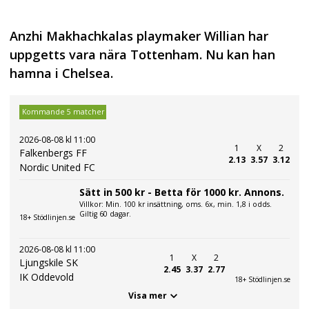
Anzhi Makhachkalas playmaker Willian har
uppgetts vara nära Tottenham. Nu kan han
hamna i Chelsea.
Kommande 5 matcher
2026-08-08 kl 11:00
1
X
2
Falkenbergs FF
2.13
3.57
3.12
Nordic United FC
Sätt in 500 kr - Betta för 1000 kr. Annons.
Villkor: Min. 100 kr insättning, oms. 6x, min. 1,8 i odds.
Giltig 60 dagar.
18+ Stödlinjen.se
2026-08-08 kl 11:00
1
X
2
Ljungskile SK
2.45
3.37
2.77
IK Oddevold
18+ Stödlinjen.se
Visa mer