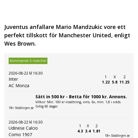
Juventus anfallare Mario Mandzukic vore ett
perfekt tillskott för Manchester United, enligt
Wes Brown.
Kommande 5 matcher
2026-08-22 kl 16:30
1
X
2
Inter
1.22
5.8
11.25
AC Monza
Sätt in 500 kr - Betta för 1000 kr. Annons.
Villkor: Min. 100 kr insättning, oms. 6x, min. 1,8 i odds.
Giltig 60 dagar.
18+ Stödlinjen.se
2026-08-22 kl 16:30
1
X
2
Udinese Calcio
4.3
3.4
1.81
Como 1907
18+ Stödlinjen.se