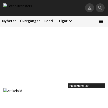
Nyheter
Övergångar
Podd
Ligor
Presenteras av