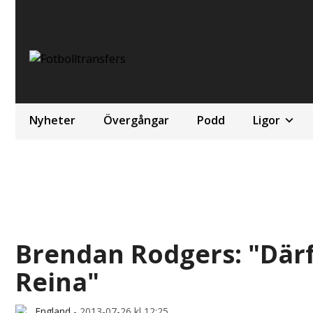
Nyheter
Övergångar
Podd
Ligor
Brendan Rodgers: "Därf
Reina"
England
-
2013-07-26 kl 12:25