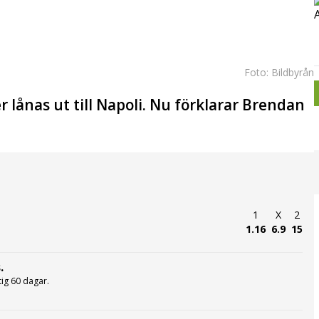
Foto: Bildbyrån
 lånas ut till Napoli. Nu förklarar Brendan
1
X
2
1.16
6.9
15
.
ltig 60 dagar.