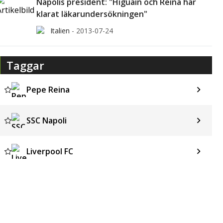
Napolis president: "Higuain och Reina har
klarat läkarundersökningen"
Italien
-
2013-07-24
Taggar
Pepe Reina
SSC Napoli
Liverpool FC