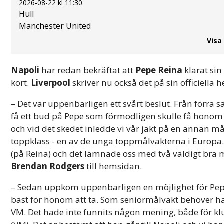
2026-08-22 kl 11:30
Hull
Manchester United
Visa
Napoli
har redan bekräftat att
Pepe Reina
klarat si
kort.
Liverpool
skriver nu också det på sin officiella 
– Det var uppenbarligen ett svårt beslut. Från förra 
få ett bud på Pepe som förmodligen skulle få honom 
och vid det skedet inledde vi vår jakt på en annan må
toppklass - en av de unga toppmålvakterna i Europa
(på Reina) och det lämnade oss med två väldigt bra
Brendan Rodgers
till hemsidan.
– Sedan uppkom uppenbarligen en möjlighet för Pepe
bäst för honom att ta. Som seniormålvakt behöver han
VM. Det hade inte funnits någon mening, både för 