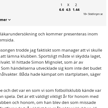
1
X
2
6.6
4.5
1.44
18+ Stödlinjen.se
 mer
n läkarundersökning och kommer presenteras inom
hemsida.
säsongen trodde jag faktiskt som manager att vi skulle
att lämna klubben. Sportsligt måste vi skydda laget,
lvakt. Vi hittade Simon Mignolet, som är av
. Som händelserna utvecklade sig kom inte det budet
 målvakter. Båda hade kämpat om startplatsen, säger
 och det var en som vi som fotbollsklubb kände var
 spela. Det är ett väldigt viktigt år för honom med
klubben och honom, om han blev den som missade