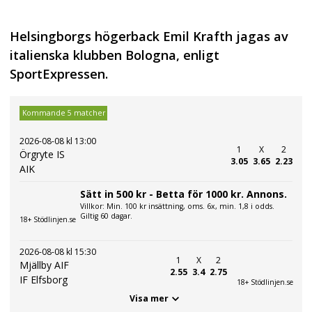
Helsingborgs högerback Emil Krafth jagas av
italienska klubben Bologna, enligt
SportExpressen.
Kommande 5 matcher
2026-08-08 kl 13:00
1
X
2
Örgryte IS
3.05
3.65
2.23
AIK
Sätt in 500 kr - Betta för 1000 kr. Annons.
Villkor: Min. 100 kr insättning, oms. 6x, min. 1,8 i odds.
Giltig 60 dagar.
18+ Stödlinjen.se
2026-08-08 kl 15:30
1
X
2
Mjällby AIF
2.55
3.4
2.75
IF Elfsborg
18+ Stödlinjen.se
Visa mer