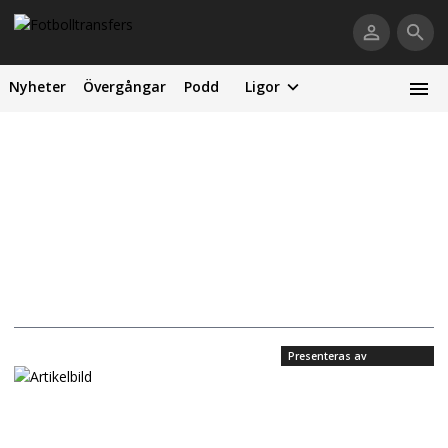
Nyheter
Övergångar
Podd
Ligor
Presenteras av