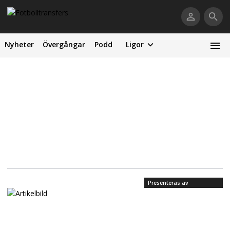
Nyheter
Övergångar
Podd
Ligor
Presenteras av