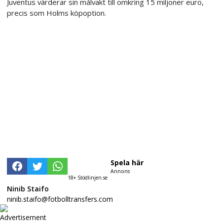
Juventus värderar sin målvakt till omkring 15 miljoner euro,
precis som Holms köpoption.
Spela här
Annons
18+ Stödlinjen.se
Ninib Staifo
ninib.staifo@fotbolltransfers.com