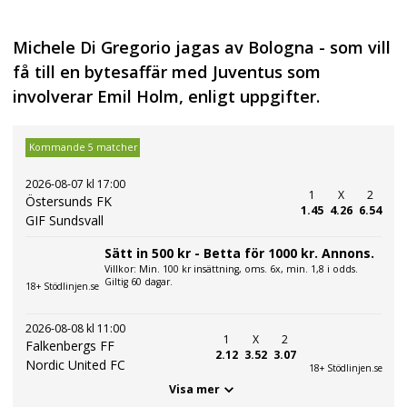
Michele Di Gregorio jagas av Bologna - som vill
få till en bytesaffär med Juventus som
involverar Emil Holm, enligt uppgifter.
Kommande 5 matcher
2026-08-07 kl 17:00
1
X
2
Östersunds FK
1.45
4.26
6.54
GIF Sundsvall
Sätt in 500 kr - Betta för 1000 kr. Annons.
Villkor: Min. 100 kr insättning, oms. 6x, min. 1,8 i odds.
Giltig 60 dagar.
18+ Stödlinjen.se
2026-08-08 kl 11:00
1
X
2
Falkenbergs FF
2.12
3.52
3.07
Nordic United FC
18+ Stödlinjen.se
Visa mer