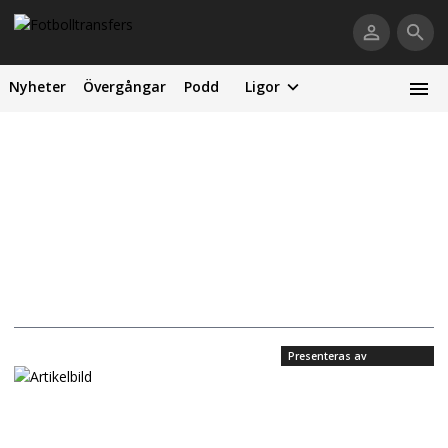
Nyheter
Övergångar
Podd
Ligor
Presenteras av