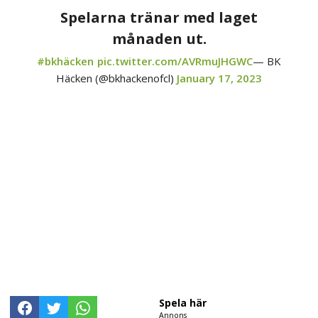
Spelarna tränar med laget
månaden ut.
#bkhäcken
pic.twitter.com/AVRmuJHGWC
— BK
Häcken (@bkhackenofcl)
January 17, 2023
Spela här
Annons