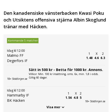
Den kanadensiske vänsterbacken Kwasi Poku
och Utsiktens offensiva stjärna Albin Skoglund
tränar med Häcken.
Kommande 5 matcher
Idag kl 12:00
1
X
2
Malmo FF
1.48
4.6
6.3
Degerfors IF
Sätt in 500 kr - Betta för 1000 kr. Annons.
Villkor: Min. 100 kr insättning, oms. 6x, min. 1,8 i odds.
Giltig 60 dagar.
18+ Stödlinjen.se
Idag kl 12:00
1
X
2
Hammarby IF
1.56
4.8
5
BK Häcken
18+ Stödlinjen.se
Visa mer