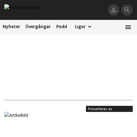
Nyheter
Övergångar
Podd
Ligor
Presenteras av