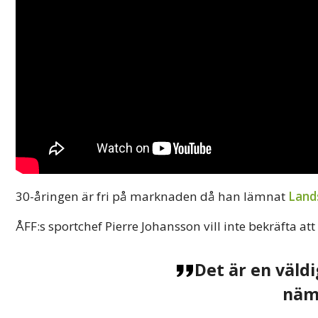
30-åringen är fri på marknaden då han lämnat
Land
ÅFF:s sportchef Pierre Johansson vill inte bekräfta at
Det är en väldi
näm