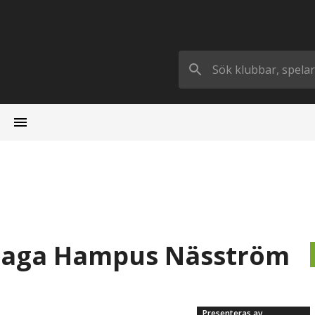
 jaga Hampus Näsström
Presenteras av