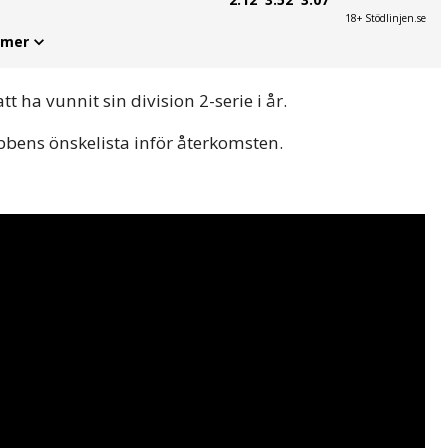
18+ Stödlinjen.se
 mer
tt ha vunnit sin division 2-serie i år.
bens önskelista inför återkomsten.