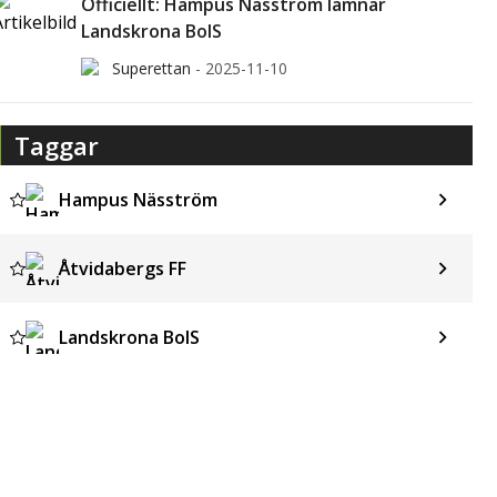
Officiellt: Hampus Näsström lämnar
Landskrona BoIS
Superettan
-
2025-11-10
Taggar
Hampus Näsström
Åtvidabergs FF
Landskrona BoIS