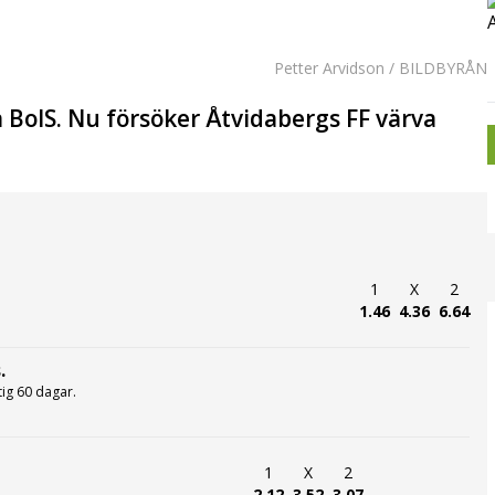
Petter Arvidson / BILDBYRÅN
oIS. Nu försöker Åtvidabergs FF värva
1
X
2
1.46
4.36
6.64
.
ltig 60 dagar.
1
X
2
2.12
3.52
3.07