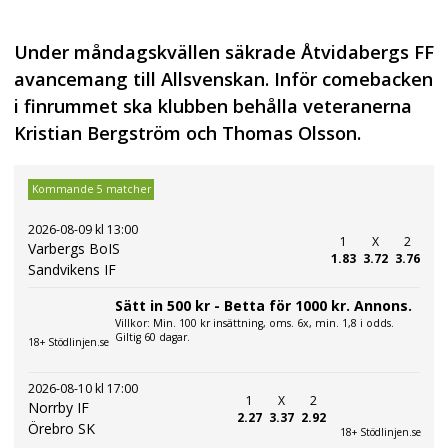
Under måndagskvällen säkrade Åtvidabergs FF
avancemang till Allsvenskan. Inför comebacken
i finrummet ska klubben behålla veteranerna
Kristian Bergström och Thomas Olsson.
Kommande 5 matcher
2026-08-09 kl 13:00
1
X
2
Varbergs BoIS
1.83
3.72
3.76
Sandvikens IF
Sätt in 500 kr - Betta för 1000 kr. Annons.
Villkor: Min. 100 kr insättning, oms. 6x, min. 1,8 i odds.
Giltig 60 dagar.
18+ Stödlinjen.se
2026-08-10 kl 17:00
1
X
2
Norrby IF
2.27
3.37
2.92
Örebro SK
18+ Stödlinjen.se