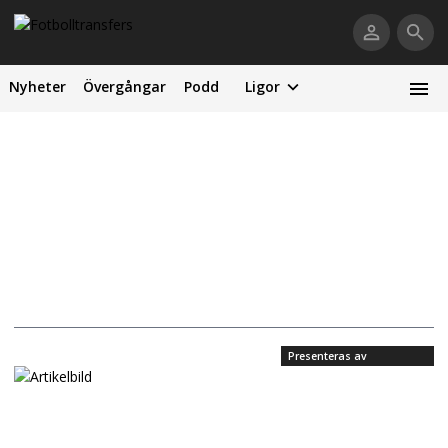
Nyheter
Övergångar
Podd
Ligor
Presenteras av