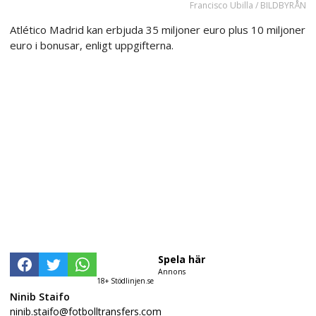
Francisco Ubilla / BILDBYRÅN
Atlético Madrid kan erbjuda 35 miljoner euro plus 10 miljoner
euro i bonusar, enligt uppgifterna.
Spela här
Annons
18+ Stödlinjen.se
Ninib Staifo
ninib.staifo@fotbolltransfers.com