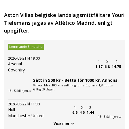
Aston Villas belgiske landslagsmittfältare Youri
Tielemans jagas av Atlético Madrid, enligt
uppgifter.
Kommande 5 matcher
2026-08-21 kl 19:00
1
X
2
Arsenal
1.17
6.8
14.75
Coventry
Sätt in 500 kr - Betta för 1000 kr. Annons.
Villkor: Min. 100 kr insättning, oms. 6x, min. 1,8 i odds.
Giltig 60 dagar.
18+ Stödlinjen.se
2026-08-22 kl 11:30
1
X
2
Hull
6.6
4.5
1.44
Manchester United
18+ Stödlinjen.se
Visa mer