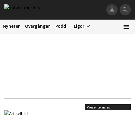
Nyheter
Övergångar
Podd
Ligor
Presenteras av