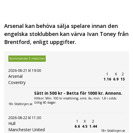
Arsenal kan behöva sälja spelare innan den
engelska stoklubben kan värva Ivan Toney från
Brentford, enligt uppgifter.
Kommande 5 matcher
2026-08-21 kl 19:00
1
X
2
Arsenal
1.16
6.9
15
Coventry
Sätt in 500 kr - Betta för 1000 kr. Annons.
Villkor: Min. 100 kr insättning, oms. 6x, min. 1,8 i odds.
Giltig 60 dagar.
18+ Stödlinjen.se
2026-08-22 kl 11:30
1
X
2
Hull
6.6
4.5
1.44
Manchester United
18+ Stödlinjen.se