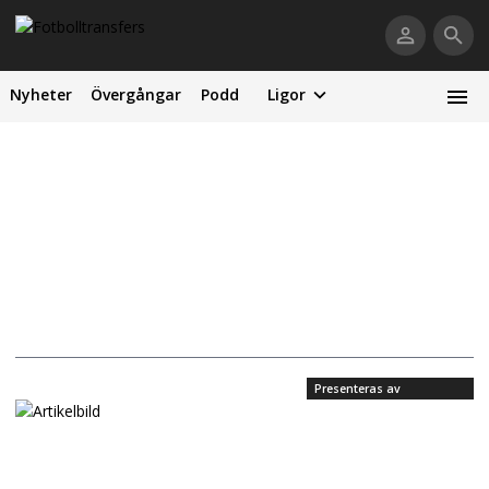
Nyheter
Övergångar
Podd
Ligor
Presenteras av