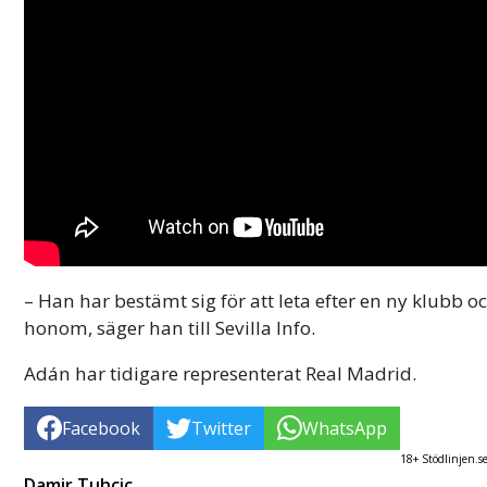
– Han har bestämt sig för att leta efter en ny klubb 
honom, säger han till Sevilla Info.
Adán har tidigare representerat Real Madrid.
Facebook
Twitter
WhatsApp
18+ Stödlinjen.s
Damir Tuhcic