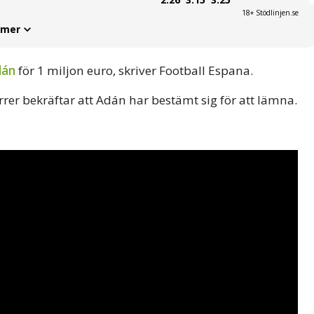
18+ Stödlinjen.se
 mer
dán
för 1 miljon euro, skriver Football Espana.
rrer bekräftar att Adán har bestämt sig för att lämna.