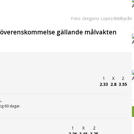
Foto: Gregorio Lopez/Bildbyrån
en överenskommelse gällande målvakten
1
X
2
2.33
2.8
3.55
.
ltig 60 dagar.
1
X
2
2.26
3.15
3.25