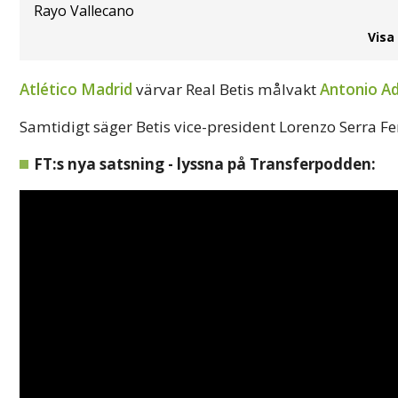
Rayo Vallecano
Visa
Atlético Madrid
värvar Real Betis målvakt
Antonio A
Samtidigt säger Betis vice-president Lorenzo Serra Fe
FT:s nya satsning - lyssna på Transferpodden: