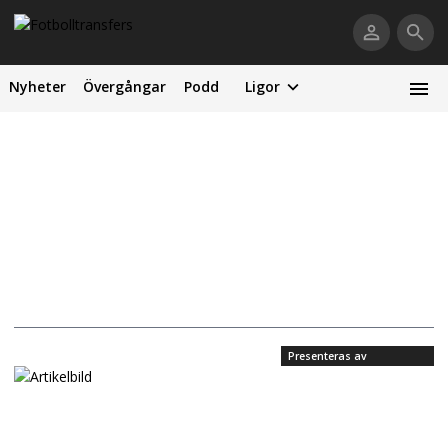
Nyheter
Övergångar
Podd
Ligor
Presenteras av