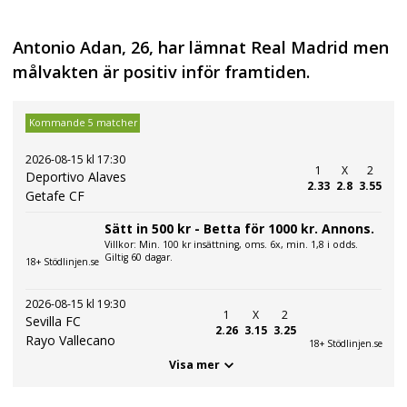
Antonio Adan, 26, har lämnat Real Madrid men
målvakten är positiv inför framtiden.
Kommande 5 matcher
2026-08-15 kl 17:30
1
X
2
Deportivo Alaves
2.33
2.8
3.55
Getafe CF
Sätt in 500 kr - Betta för 1000 kr. Annons.
Villkor: Min. 100 kr insättning, oms. 6x, min. 1,8 i odds.
Giltig 60 dagar.
18+ Stödlinjen.se
2026-08-15 kl 19:30
1
X
2
Sevilla FC
2.26
3.15
3.25
Rayo Vallecano
18+ Stödlinjen.se
Visa mer