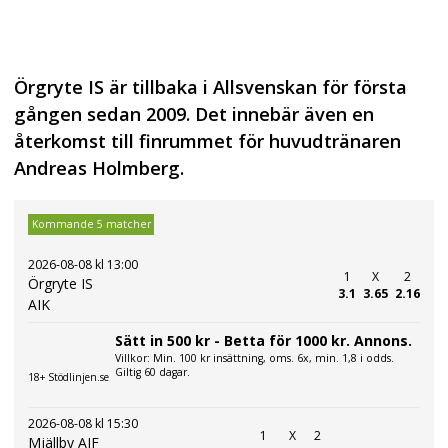
Örgryte IS är tillbaka i Allsvenskan för första
gången sedan 2009. Det innebär även en
återkomst till finrummet för huvudtränaren
Andreas Holmberg.
Kommande 5 matcher
2026-08-08 kl 13:00
1
X
2
Örgryte IS
3.1
3.65
2.16
AIK
Sätt in 500 kr - Betta för 1000 kr. Annons.
Villkor: Min. 100 kr insättning, oms. 6x, min. 1,8 i odds.
Giltig 60 dagar.
18+ Stödlinjen.se
2026-08-08 kl 15:30
1
X
2
Mjällby AIF