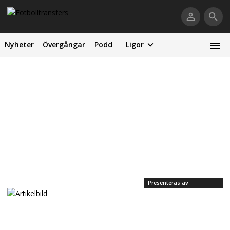
Nyheter
Övergångar
Podd
Ligor
Presenteras av