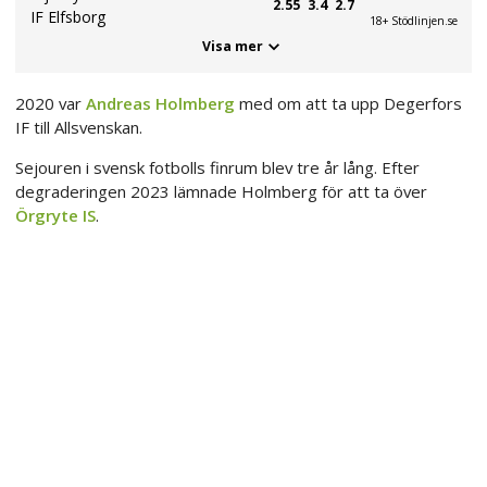
2.55
3.4
2.7
IF Elfsborg
18+ Stödlinjen.se
Visa mer
2020 var
Andreas Holmberg
med om att ta upp Degerfors
IF till Allsvenskan.
Sejouren i svensk fotbolls finrum blev tre år lång. Efter
degraderingen 2023 lämnade Holmberg för att ta över
Örgryte IS
.