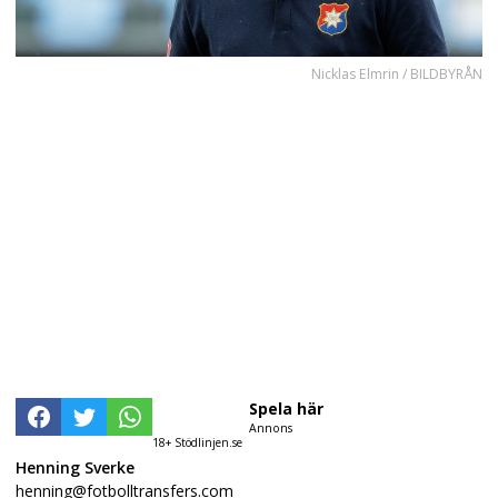
Nicklas Elmrin / BILDBYRÅN
Spela här
Annons
18+ Stödlinjen.se
Henning Sverke
henning@fotbolltransfers.com