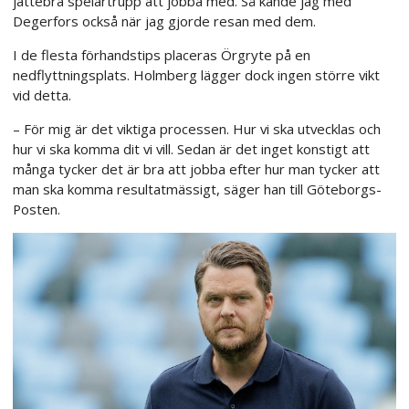
jättebra spelartrupp att jobba med. Så kände jag med
Degerfors också när jag gjorde resan med dem.
I de flesta förhandstips placeras Örgryte på en
nedflyttningsplats. Holmberg lägger dock ingen större vikt
vid detta.
– För mig är det viktiga processen. Hur vi ska utvecklas och
hur vi ska komma dit vi vill. Sedan är det inget konstigt att
många tycker det är bra att jobba efter hur man tycker att
man ska komma resultatmässigt, säger han till Göteborgs-
Posten.