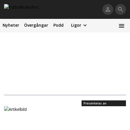
Nyheter
Övergångar
Podd
Ligor
Presenteras av