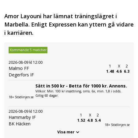
Amor Layouni har lämnat träningslägret i
Marbella. Enligt Expressen kan yttern gå vidare
i karriären.
Kommande 5 matcher
2026-08-09 kl 12:00
1
X
2
Malmo FF
1.48
4.6
6.3
Degerfors IF
Sätt in 500 kr - Betta för 1000 kr. Annons.
Villkor: Min. 100 kr insättning, oms. 6x, min. 1,8 i odds.
Giltig 60 dagar.
18+ Stödlinjen.se
2026-08-09 kl 12:00
1
X
2
Hammarby IF
1.52
4.8
5.4
BK Häcken
18+ Stödlinjen.se
Visa mer