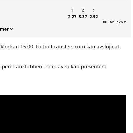
1
X
2
2.27
3.37
2.92
18+ Stödlinjen.se
 mer
 klockan 15.00. Fotbolltransfers.com kan avslöja att
 Superettanklubben - som även kan presentera