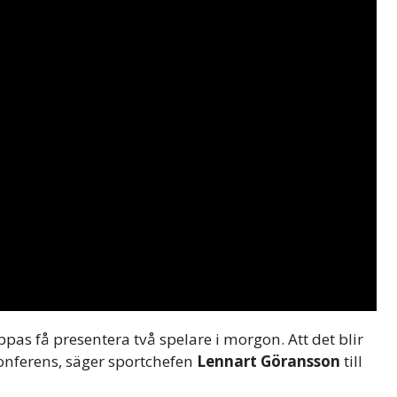
pas få presentera två spelare i morgon. Att det blir
konferens, säger sportchefen
Lennart Göransson
till