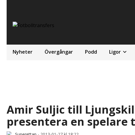
Nyheter
Övergångar
Podd
Ligor
Amir Suljic till Ljungsk
presentera en spelare ti
Superettan
-
2013-01-27 kl 18:22