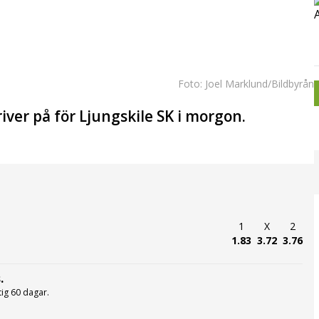
Foto: Joel Marklund/Bildbyrån
river på för Ljungskile SK i morgon.
1
X
2
1.83
3.72
3.76
.
ltig 60 dagar.