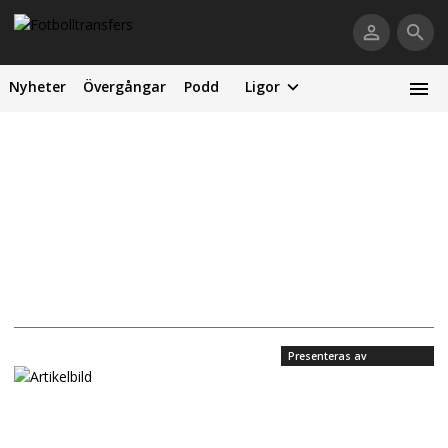
Nyheter
Övergångar
Podd
Ligor
Presenteras av