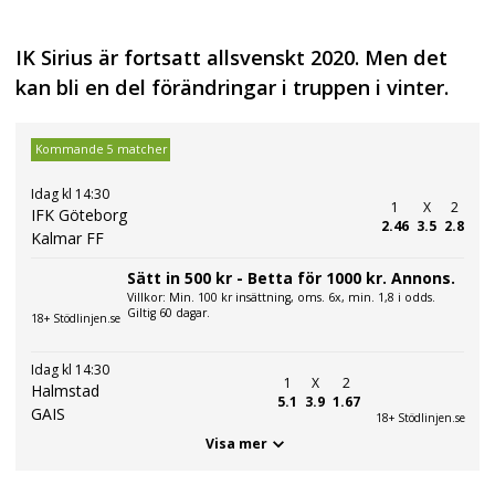
IK Sirius är fortsatt allsvenskt 2020. Men det
kan bli en del förändringar i truppen i vinter.
Kommande 5 matcher
Idag kl 14:30
1
X
2
IFK Göteborg
2.46
3.5
2.8
Kalmar FF
Sätt in 500 kr - Betta för 1000 kr. Annons.
Villkor: Min. 100 kr insättning, oms. 6x, min. 1,8 i odds.
Giltig 60 dagar.
18+ Stödlinjen.se
Idag kl 14:30
1
X
2
Halmstad
5.1
3.9
1.67
GAIS
18+ Stödlinjen.se
Visa mer