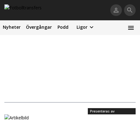
Nyheter
Övergångar
Podd
Ligor
Presenteras av