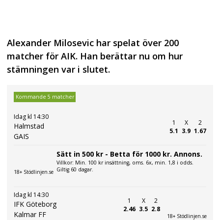
Alexander Milosevic har spelat över 200
matcher för AIK. Han berättar nu om hur
stämningen var i slutet.
Kommande 5 matcher
Idag kl 14:30
1
X
2
Halmstad
5.1
3.9
1.67
GAIS
Sätt in 500 kr - Betta för 1000 kr. Annons.
Villkor: Min. 100 kr insättning, oms. 6x, min. 1,8 i odds.
Giltig 60 dagar.
18+ Stödlinjen.se
Idag kl 14:30
1
X
2
IFK Göteborg
2.46
3.5
2.8
Kalmar FF
18+ Stödlinjen.se