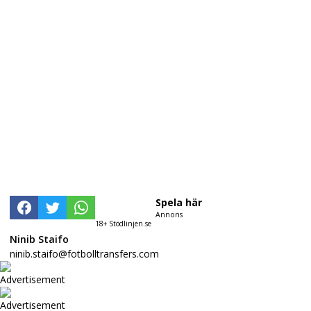
Spela här
Annons
18+ Stödlinjen.se
Ninib Staifo
ninib.staifo@fotbolltransfers.com