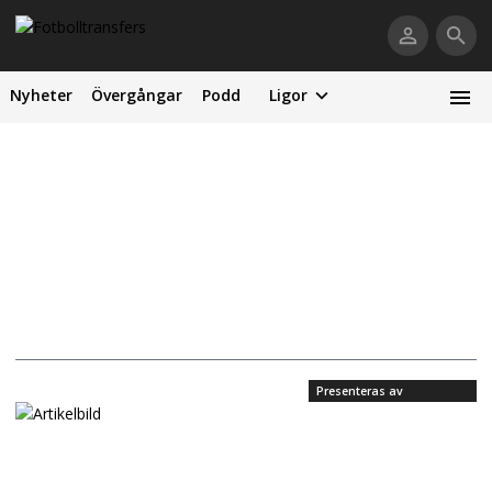
Nyheter
Övergångar
Podd
Ligor
Presenteras av