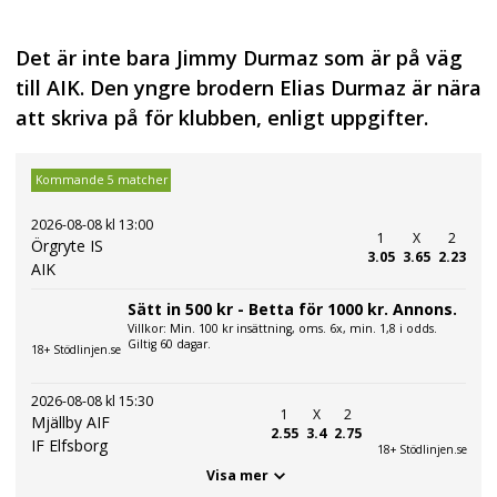
Det är inte bara Jimmy Durmaz som är på väg
till AIK. Den yngre brodern Elias Durmaz är nära
att skriva på för klubben, enligt uppgifter.
Kommande 5 matcher
2026-08-08 kl 13:00
1
X
2
Örgryte IS
3.05
3.65
2.23
AIK
Sätt in 500 kr - Betta för 1000 kr. Annons.
Villkor: Min. 100 kr insättning, oms. 6x, min. 1,8 i odds.
Giltig 60 dagar.
18+ Stödlinjen.se
2026-08-08 kl 15:30
1
X
2
Mjällby AIF
2.55
3.4
2.75
IF Elfsborg
18+ Stödlinjen.se
Visa mer