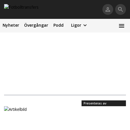
Nyheter
Övergångar
Podd
Ligor
Presenteras av