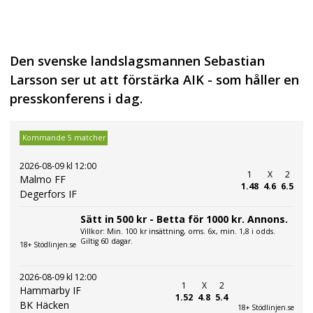
Den svenske landslagsmannen Sebastian
Larsson ser ut att förstärka AIK - som håller en
presskonferens i dag.
Kommande 5 matcher
2026-08-09 kl 12:00
1
X
2
Malmo FF
1.48
4.6
6.5
Degerfors IF
Sätt in 500 kr - Betta för 1000 kr. Annons.
Villkor: Min. 100 kr insättning, oms. 6x, min. 1,8 i odds.
Giltig 60 dagar.
18+ Stödlinjen.se
2026-08-09 kl 12:00
1
X
2
Hammarby IF
1.52
4.8
5.4
BK Häcken
18+ Stödlinjen.se