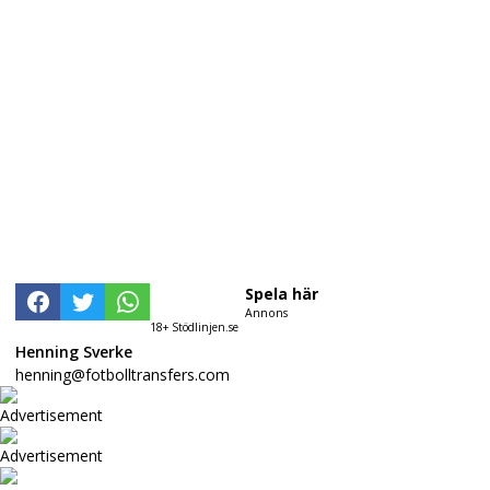
Spela här
Annons
18+ Stödlinjen.se
Henning Sverke
henning@fotbolltransfers.com