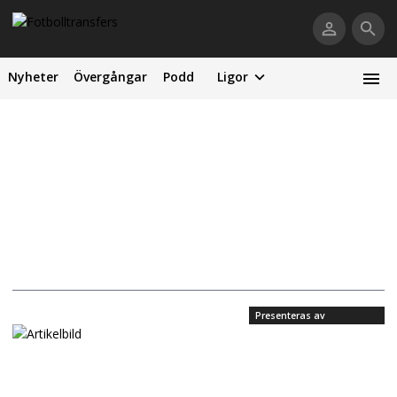
Nyheter
Övergångar
Podd
Ligor
Presenteras av