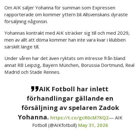
Om AIK säljer Yohanna för summan som Expressen
rapporterade om kommer yttern bli Allsvenskans dyraste
försäljning någonsin.
Yohannas kontrakt med AIK sträcker sig till och med 2029,
men av allt att döma kommer han inte vara kvar i klubben
särskilt länge till.
Under våren har det även ryktats om intresse från bland
annat RB Leipzig, Bayern München, Borussia Dortmund, Real
Madrid och Stade Rennes.
AIK Fotboll har inlett
förhandlingar gällande en
försäljning av spelaren Zadok
Yohanna.
https://t.co/gcR0cM7KQ2
— AIK
Fotboll (@AIKfotboll)
May 31, 2026