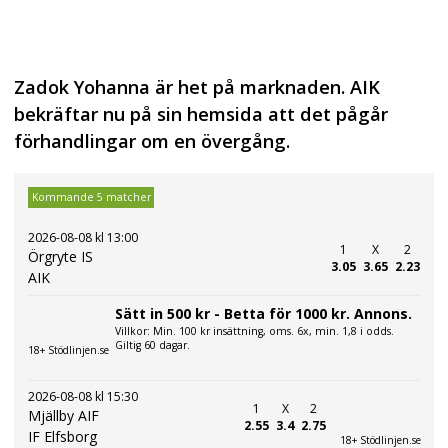
Zadok Yohanna är het på marknaden. AIK
bekräftar nu på sin hemsida att det pågår
förhandlingar om en övergång.
Kommande 5 matcher
2026-08-08 kl 13:00
1
X
2
Örgryte IS
3.05
3.65
2.23
AIK
Sätt in 500 kr - Betta för 1000 kr. Annons.
Villkor: Min. 100 kr insättning, oms. 6x, min. 1,8 i odds.
Giltig 60 dagar.
18+ Stödlinjen.se
2026-08-08 kl 15:30
1
X
2
Mjällby AIF
2.55
3.4
2.75
IF Elfsborg
18+ Stödlinjen.se